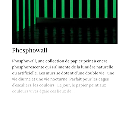
Phosphowall
Phosphowall, une collection de papier peint à encre
phosphorescente qui s’alimente de la lumière naturelle
ou artificielle. Les murs se dotent d’une double vie : une
vie diurne et une vie nocturne. Parfait pour les cages
d’escaliers, les couloirs ! Le jour, le papier peint aux
couleurs vives égaie ces lieux de…