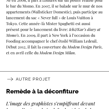
Né en 2006, il part à Londres sur un
poster
réalisé pour
le bar du Momo. En 2007, il se balade sur le mur de nos
appartements (
Wallsticker Domestic
), puis participe au
lancement du sac « Never full » de Louis Vuitton à
Tokyo. Cette année-là Mister Spaghetti est aussi
présent pour le lancement du livre :
Ich&Kar’s diary at
Momo’s
. En 2009, il part à New York à l’occasion du
Fooding accompagner le chef étoilé William Ledeuil.
Début 2012, il fait la couverture du
Modem Design Paris
,
et en avril celle du
Modem Design Milan
.
AUTRE PROJET
Remède à la déconfiture
L’image des graphistes s’empiffrant devant