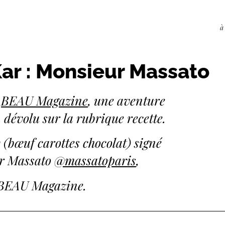
à
ar : Monsieur Massato
e
BEAU Magazine
, une aventure
 dévolu sur la rubrique recette.
 (bœuf carottes chocolat) signé
ur Massato
@massatoparis
,
 BEAU Magazine.