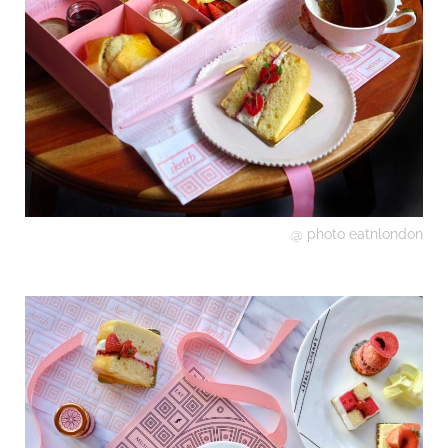
@ photo eatnlondon