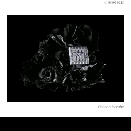
Chanel
1932
Chopart
Icecube