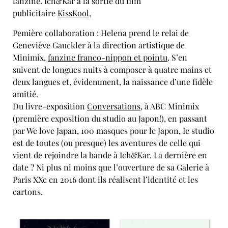
fanzine. Ich&Kar à la sortie du film
publicitaire
KissKool
,
Pemière collaboration : Helena prend le relai de
Geneviève Gauckler à la direction artistique de
Minimix,
fanzine franco-nippon et pointu
. S’en
suivent de longues nuits à composer à quatre mains et
deux langues et, évidemment, la naissance d’une fidèle
amitié.
Du livre-exposition
Conversations
, à ABC Minimix
(première exposition du studio au Japon!), en passant
par We love Japan, 100 masques pour le Japon, Ie studio
est de toutes (ou presque) les aventures de celle qui
vient de rejoindre la bande à Ich&Kar. La dernière en
date ? Ni plus ni moins que l’ouverture de sa Galerie à
Paris XXe en 2016 dont ils réalisent l’identité et les
cartons.