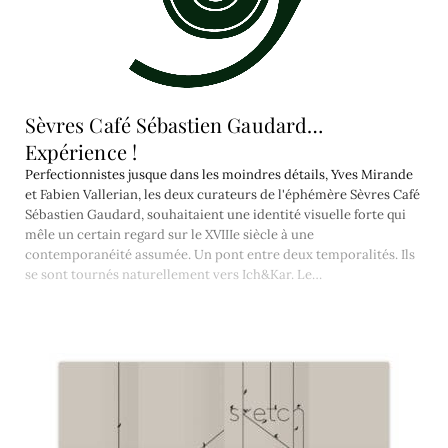
Sèvres Café Sébastien Gaudard…
Expérience !
Perfectionnistes jusque dans les moindres détails, Yves Mirande
et Fabien Vallerian, les deux curateurs de l'éphémère Sèvres Café
Sébastien Gaudard, souhaitaient une identité visuelle forte qui
mêle un certain regard sur le XVIIIe siècle à une
contemporanéité assumée. Un pont entre deux temporalités. Ils
se sont tournés naturellement vers Ich&Kar. Le…