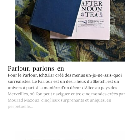
Parlour, parlons-en
Pour le Parlour, Ich&Kar créé des menus un-je-ne-sais-quoi
surréalistes. Le Parlour est un des 5 lieux du Sketch, est un
univers à part, à la manière d'un décor d’Alice au pays des
Merveilles, où l’on peut naviguer entre cinq mondes créés par
Mourad Mazouz, cinq lieux surprenants et uniques, en
perpétuelle…