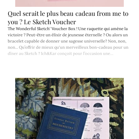
Quel serait le plus beau cadeau from me to
you ? Le Sketch Voucher
The Wonderful Sketch' Voucher Box ! Une raquette qui amène la
victoire ? Peut-être un élixir de jeunesse éternelle ? Ou alors un
bracelet capable de donner une sagesse universelle? Non, non,
non... Qu’offrir de mieux qu'un merveilleux bon-cadeau pour un
dîner au Sketch ? Ich&Kar conçoit pour l’occasion une…