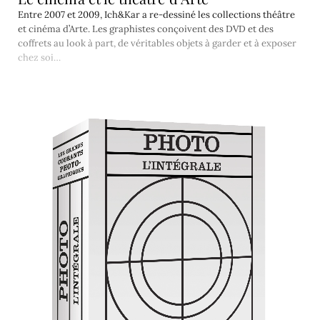
Entre 2007 et 2009, Ich&Kar a re-dessiné les collections théâtre
et cinéma d’Arte. Les graphistes conçoivent des DVD et des
coffrets au look à part, de véritables objets à garder et à exposer
chez soi…