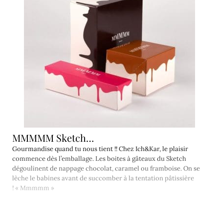
MMMMM Sketch…
Gourmandise quand tu nous tient !! Chez Ich&Kar, le plaisir
commence dès l’emballage. Les boites à gâteaux du Sketch
dégoulinent de nappage chocolat, caramel ou framboise. On se
lèche le babines avant de succomber à la tentation pâtissière
! « Mmmmm »