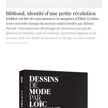
BibRond, identité d’une petite révolution
Ich&Kar est fier de vous annoncer la naissance d'Élhée 3,5 kilos,
toute nouvelle marque du secteur enfant fondée par Allison
Piraud. L’entrepreneur développe un nouveau concept de
biberon au féminin, tout en rondeur, aux formes légères et au
toucher soft. Son BibRond sensoriel et design va assurément
faire une petite…