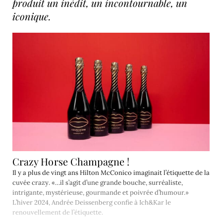
produit un inédit, un incontournable, un
iconique.
Crazy Horse Champagne !
Il y a plus de vingt ans Hilton McConico imaginait l’étiquette de la
cuvée crazy. «…il s’agit d’une grande bouche, surréaliste,
intrigante, mystérieuse, gourmande et poivrée d’humour.»
L’hiver 2024, Andrée Deissenberg confie à Ich&Kar le
renouvellement de l’étiquette.