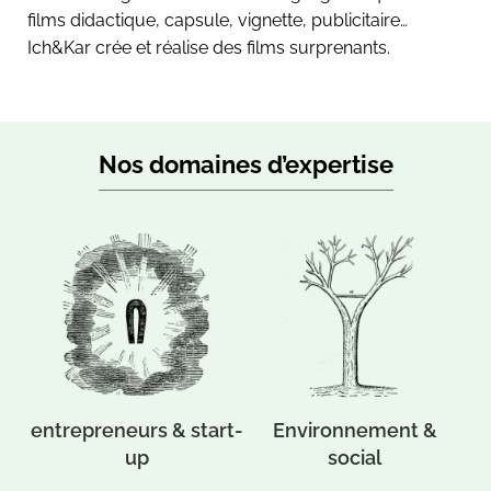
films didactique, capsule, vignette, publicitaire…
Ich&Kar crée et réalise des films surprenants.
Nos domaines d’expertise
 &
hotel & bar restaurant
food & drinks